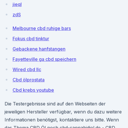
jieqI
zdS
Melbourne cbd ruhige bars
Fokus cbd tinktur
Gebackene hanfstangen
Fayetteville ga cbd speichern
Wired cbd llc
Cbd ölprostata
Cbd krebs youtube
Die Testergebnisse sind auf den Webseiten der
jeweiligen Hersteller verfügbar, wenn du dazu weitere
Informationen benötigst, kontaktiere uns bitte. Wenn
das Thema CBD Öl noch cbd-cannabidiol.de - CBD