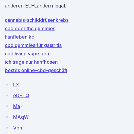
anderen EU-Ländern legal.
cannabis-schilddrüsenkrebs
cbd oder thc gummies
hanfleben kc
cbd gummies für gastritis
cbd living vape pen
ich trage nur hanfhosen
bestes online-cbd-geschäft
LX
eDFTQ
Ma
MAqW
Vph